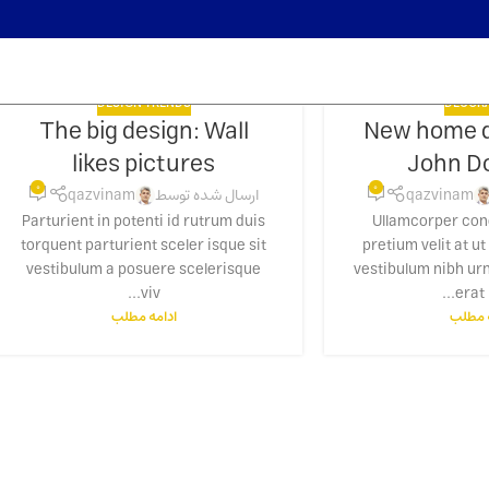
DESIGN TRENDS
DECOR
The big design: Wall
New home d
16
likes pictures
John D
ژوئن
0
0
qazvinam
ارسال شده توسط
qazvinam
Parturient in potenti id rutrum duis
Ullamcorper co
torquent parturient sceler isque sit
pretium velit at ut
vestibulum a posuere scelerisque
vestibulum nibh u
viv...
erat m
ه مطلب
ادامه مطلب