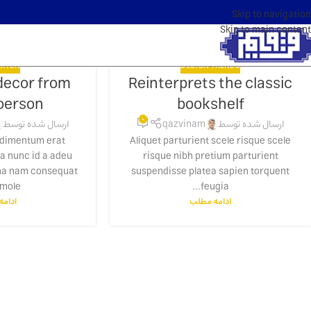
Skip to navigation
Skip to main content
ATION
DESIGN TRENDS
ecor from
Reinterprets the classic
16
23
oerson
bookshelf
جولای
ژوئن
0
ارسال شده توسط
qazvinam
ارسال شده توسط
ndimentum erat
Aliquet parturient scele risque scele
 a nunc id a adeu
risque nibh pretium parturient
rna nam consequat
suspendisse platea sapien torquent
ole...
feugia...
ادامه مطلب
ادام