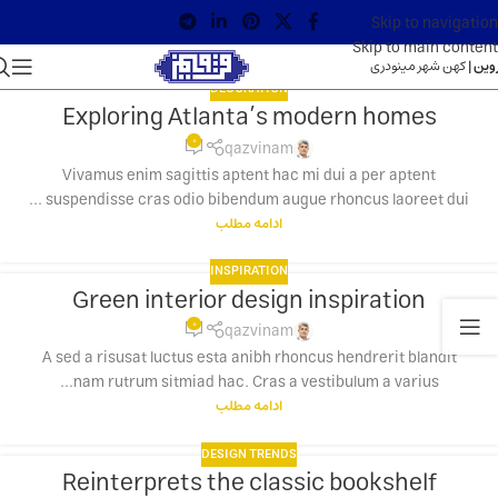
Skip to navigation
Skip to main content
وین |
کهن شهر مینودری
DECORATION
Exploring Atlanta’s modern homes
23
0
جولای
qazvinam
Vivamus enim sagittis aptent hac mi dui a per aptent
suspendisse cras odio bibendum augue rhoncus laoreet dui ...
ادامه مطلب
INSPIRATION
Green interior design inspiration
23
0
جولای
qazvinam
A sed a risusat luctus esta anibh rhoncus hendrerit blandit
nam rutrum sitmiad hac. Cras a vestibulum a varius...
ادامه مطلب
DESIGN TRENDS
Reinterprets the classic bookshelf
23