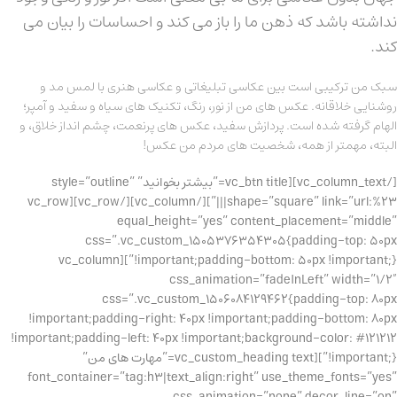
نداشته باشد که ذهن ما را باز می کند و احساسات را بیان می
کند.
سبک من ترکیبی است بین عکاسی تبلیغاتی و عکاسی هنری با لمس مد و
روشنایی خلاقانه. عکس های من از نور، رنگ، تکنیک های سیاه و سفید و آمپر؛
الهام گرفته شده است. پردازش سفید، عکس های پرنعمت، چشم انداز خلاق، و
البته، مهمتر از همه، شخصیت های مردم من عکس!
[/vc_column_text][vc_btn title=”بیشتر بخوانید” style=”outline”
shape=”square” link=”url:%23|||”][/vc_column][/vc_row][vc_row
equal_height=”yes” content_placement=”middle”
css=”.vc_custom_1505376354305{padding-top: 50px
!important;padding-bottom: 50px !important;}”][vc_column
css_animation=”fadeInLeft” width=”1/2″
css=”.vc_custom_1506084129462{padding-top: 80px
!important;padding-right: 40px !important;padding-bottom: 80px
!important;padding-left: 40px !important;background-color: #121212
!important;}”][vc_custom_heading text=”مهارت های من”
font_container=”tag:h3|text_align:right” use_theme_fonts=”yes”