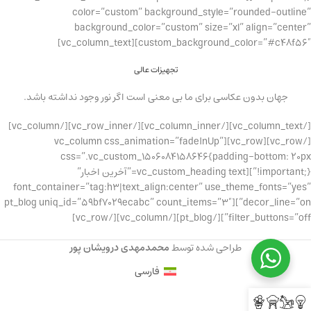
color=”custom” background_style=”rounded-outline”
background_color=”custom” size=”xl” align=”center”
custom_background_color=”#c48f56″][vc_column_text]
تجهیزات عالی
جهان بدون عکاسی برای ما بی معنی است اگر نور وجود نداشته باشد.
[/vc_column_text][/vc_column_inner][/vc_row_inner][/vc_column]
[/vc_row][vc_row][vc_column css_animation=”fadeInUp”
css=”.vc_custom_1506084158646{padding-bottom: 20px
!important;}”][vc_custom_heading text=”آخرین اخبار”
font_container=”tag:h3|text_align:center” use_theme_fonts=”yes”
decor_line=”on”][pt_blog uniq_id=”59bf7029ecabc” count_items=”3″
filter_buttons=”off”][/pt_blog][/vc_column][/vc_row]
طراحی شده توسط
محمدمهدی درویشان پور
فارسی