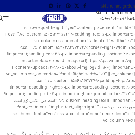
Skip to navigation
Skip to main content
وین |
کهن شهر مینودری
[vc_row equal_height=”yes” content_placement=”middle”
css=”.vc_custom_1505137157448{padding-top: 50px !important;}”]
[vc_column css_animation=”fadeInLeft” width=”1/2″
css=”.vc_custom_1526282772728{border-right-width: 0px
!important;padding-top: 250px !important;padding-bottom: 250px
!important;background-image: url(https://qazvinam.ir/wp-
content/uploads/2018/05/about-img.jpg?id=1108) !important;}”]
[/vc_column][vc_column css_animation=”fadeInRight” width=”1/2″
css=”.vc_custom_1506084117248{padding-top: 80px
!important;padding-right: 60px !important;padding-bottom: 80px
!important;padding-left: 60px !important;background-color: #121212
!important;}”][vc_custom_heading text=”اسم من الکس نوو است
من یک عکاس هستم” font_container=”tag:h3|text_align:right”
use_theme_fonts=”yes” css_animation=”none” decor_line=”on”]
[vc_column_text]
جهان بدون عکاسی برای ما بی معنی است اگر نور و رنگی وجود