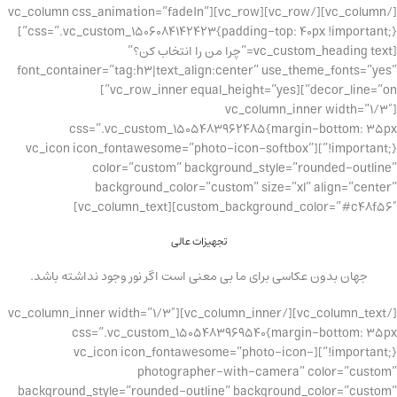
[/vc_column][/vc_row][vc_row][vc_column css_animation=”fadeIn”
css=”.vc_custom_1506084142423{padding-top: 40px !important;}”]
[vc_custom_heading text=”چرا من را انتخاب کن؟”
font_container=”tag:h3|text_align:center” use_theme_fonts=”yes”
decor_line=”on”][vc_row_inner equal_height=”yes”]
[vc_column_inner width=”1/3″
css=”.vc_custom_1505483962485{margin-bottom: 35px
!important;}”][vc_icon icon_fontawesome=”photo-icon-softbox”
color=”custom” background_style=”rounded-outline”
background_color=”custom” size=”xl” align=”center”
custom_background_color=”#c48f56″][vc_column_text]
تجهیزات عالی
جهان بدون عکاسی برای ما بی معنی است اگر نور وجود نداشته باشد.
[/vc_column_text][/vc_column_inner][vc_column_inner width=”1/3″
css=”.vc_custom_1505483969540{margin-bottom: 35px
!important;}”][vc_icon icon_fontawesome=”photo-icon-
photographer-with-camera” color=”custom”
background_style=”rounded-outline” background_color=”custom”