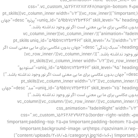
css_animation=”none” decor_line=”on”
css=”.vc_custom_1526282812848{margin-bottom: 40px
!important;}”][vc_row_inner][vc_column_inner width=”1/2″][pt_skills
uniq_id=”59bb7c72b346f” skill_level=”90″ heading=”پرتره” desc=”جهان
بدون عکاسی برای ما بی معنی است اگر نور وجود نداشته باشد.”
animation=”fadeIn”][/vc_column_inner][vc_column_inner
width=”1/2″][pt_skills uniq_id=”59bb7c72b346f” skill_level=”80″
heading=”سبک زندگی” desc=”جهان بدون عکاسی برای ما بی معنی است اگر
نور وجود نداشته باشد.”][/vc_column_inner][/vc_row_inner]
[vc_row_inner][vc_column_inner width=”1/2″][pt_skills
uniq_id=”59bb7c72b346f” skill_level=”95″ heading=”استودیو”
desc=”جهان بدون عکاسی برای ما بی معنی است اگر نور وجود نداشته باشد.”]
[/vc_column_inner][vc_column_inner width=”1/2″][pt_skills
uniq_id=”59bb7c72b346f” skill_level=”75″ heading=”مد” desc=”جهان
بدون عکاسی برای ما بی معنی است اگر نور وجود نداشته باشد.”]
[/vc_column_inner][/vc_row_inner][/vc_column][vc_column
css_animation=”fadeInRight” width=”1/2″
css=”.vc_custom_1526282798225{border-right-width: 0px
!important;padding-top: 250px !important;padding-bottom: 250px
!important;background-image: url(https://qazvinam.ir/wp-
content/uploads/2018/05/category1.jpg?id=1060) !important;}”]