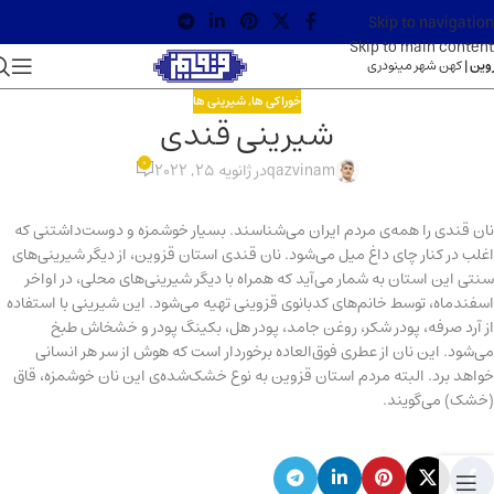
Skip to navigation
Skip to main content
وین |
کهن شهر مینودری
خوراکی ها
,
شیرینی ها
شیرینی قندی
0
qazvinam
در ژانویه 25, 2022
نان قندی را همه‌ی مردم ایران می‌شناسند. بسیار خوشمزه و دوست‌داشتنی که
اغلب در کنار چای داغ میل می‌شود. نان قندی استان قزوین، از دیگر شیرینی‌های
سنتی این استان به شمار می‌آید که همراه با دیگر شیرینی‌های محلی، در اواخر
اسفندماه، توسط خانم‌های کدبانوی قزوینی تهیه می‌شود. این شیرینی با استفاده
از آرد صرفه، پودر شکر، روغن جامد، پودر هل، بکینگ پودر و خشخاش طبخ
می‌شود. این نان از عطری فوق‌العاده برخوردار است که هوش از سر هر انسانی
خواهد برد. البته مردم استان قزوین به نوع خشک‌شده‌ی این نان خوشمزه، قاق
(خشک) می‌گویند.