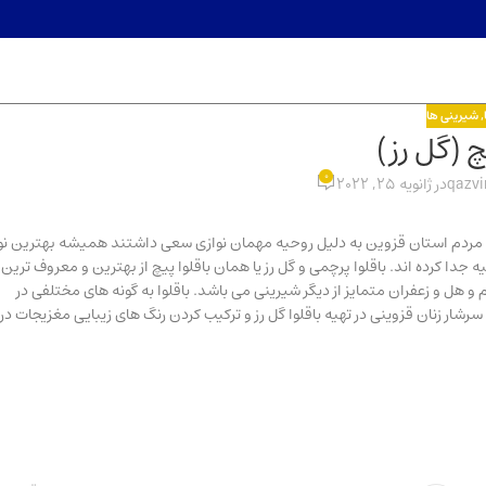
,
شیرینی ها
چ (گل رز)
0
qazv
در ژانویه 25, 2022
شد، مردم استان قزوین به دلیل روحیه مهمان نوازی سعی داشتند همیشه بهترین نو
یه جدا کرده اند. باقلوا پرچمی و گل رز یا همان باقلوا پیچ از بهترین و معروف ترین
م و هل و زعفران متمایز از دیگر شیرینی می باشد. باقلوا به گونه های مختلفی در
ار زنان قزوینی در تهیه باقلوا گل رز و ترکیب کردن رنگ های زیبایی مغزیجات در