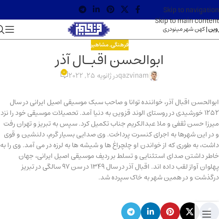
Skip to navigation
Skip to main content
وین |
کهن شهر مینودری
فرهنگی
,
مشاهیر
ابوالحسن اقبـال آذر
0
qazvinam
در ژانویه 25, 2022
ابوالحسن اقبال آذر، خواننده توانا و صاحب سبک موسیقی اصیل ایرانی در سال
1252 خورشیدی در روستای الوند قزوین به دنیا آمد. تحصیلات موسیقی خود را نزد
میرزا حسن ثقفی و ملا عبدالکریم جناب تکمیل کرد. سپس به تبریز و تهران رفت
و در این شهرها به اجرای کنسرت پرداخت. وی صدایی بسیار گرم، دلنشین و قوی
داشت، به طوری که از خواندن او چلچراغ ها و شیشه ها به لرزه در می آمد. وی را به
خاطر داشتن صدای استثنایی و تسلط بر ردیف موسیقی اصیل ایرانی، جهان
پهلوان آواز لقب داده اند. اقبال آذر در سال 1349 در سن 97 سالگی در تبریز
درگذشت و در همین شهر به خاک سپرده شد.