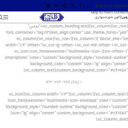
Skip to navigation
Skip to main content
وین |
کهن شهر مینودری
[vc_row][vc_column][vc_custom_heading text=”تماس”
font_container=”tag:h2|text_align:center” use_theme_fonts=”yes”
decor_line=”on”][/vc_column][/vc_row][vc_row][vc_column
width=”1/4″ offset=”vc_col-lg-offset-1 vc_col-md-offset-1 vc_col-
sm-offset-1″][vc_icon icon_fontawesome=”multimedia-icon-
smartphone” color=”custom” background_style=”rounded-outline”
background_color=”custom” size=”lg” align=”center”
custom_background_color=”#c48f56″][vc_column_text]
+ (65) 123-272-778
[/vc_column_text][/vc_column][vc_column width=”1/3″][vc_icon
icon_fontawesome=”multimedia-icon-envelope” color=”custom”
background_style=”rounded-outline” background_color=”custom”
size=”lg” align=”center” custom_background_color=”#c48f56″]
[vc_column_text]