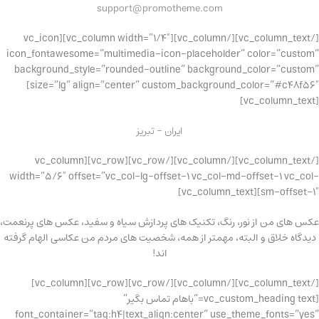
support@promotheme.com
[/vc_column_text][/vc_column][vc_column width=”1/4″][vc_icon
icon_fontawesome=”multimedia-icon-placeholder” color=”custom”
background_style=”rounded-outline” background_color=”custom”
size=”lg” align=”center” custom_background_color=”#c48f56″]
[vc_column_text]
ایران – تبریز
[/vc_column_text][/vc_column][/vc_row][vc_row][vc_column
width=”5/6″ offset=”vc_col-lg-offset-1 vc_col-md-offset-1 vc_col-
sm-offset-1″][vc_column_text]
عکس های من از نور، رنگ، تکنیک های پردازش سیاه و سفید، عکس های پرنعمت،
دیدگاه خلاق و البته، مهمتر از همه، شخصیت های مردم من عکاسی الهام گرفته
اند!
[/vc_column_text][/vc_column][/vc_row][vc_row][vc_column]
[vc_custom_heading text=”باهام تماس بگیر”
font_container=”tag:h4|text_align:center” use_theme_fonts=”yes”