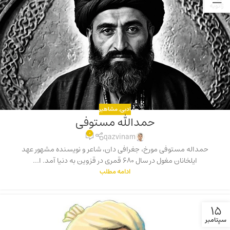
ژانویه
ادبی
,
مشاهیر
حمدالله مستوفی
0
qazvinam
حمداله مستوفی مورخ، جغرافی دان، شاعر و نویسنده مشهور عهد
ایلخانان مغول در سال 680 قمری در قزوین به دنیا آمد. ا...
ادامه مطلب
15
سپتامبر