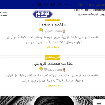
Skip to navigation
Skip to main content
وین |
کهن شهر مینودری
ادبی
,
مشاهیر
علامه دهخدا
0
qazvinam
علامه علی اکبر دهخدا از بزرگ ترین چهره های علم، ادب، فرهنگ و آزادی
ایران در سال 1259 به دنیا آمد. وی در جوانی ...
ادامه مطلب
ادبی
,
مشاهیر
علامه محمد قزوینی
0
qazvinam
علامه محمد قزوینی از دانشمندان کم نظیر و از محققین طراز اول ایران
و جهان در سال 1256 به دنیا آمد و نام وی در ا...
ادامه مطلب
25