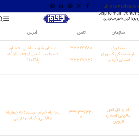
Skip to navigation
Skip to main content
وین |
کهن شهر مینودری
سازمان
تلفن
آدرس
صندوق
33346488
میدان شهید بابایی
،
خیابان
بازنشستگی کشوری
دستغیب
،
نبش کوچه شکوفه
،
استان قزوین
پلاک 11
33347556
تاکسیرانی استان
کورش
،
تقاطع کورش و
33848535
قزوین
مولوی
،
روبروی پارکینگ انصاری
اداره کل امور
33223632-
سه راه خیام
،
نرسیده به چهارراه
مالیاتی استان
4
طالقانی
،
خیابان دارایی
قزوین