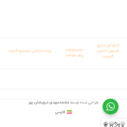
اداره کل راه و
شهرسازی استان
33659460
قزوین
نوروزیان
،
مجتمع ادارات پونک
33659455
ساختمان پونک
اداره کل منابع
طبیعی استان
3342624
نواب شمالی
،
مجتمع ادارات
قزوین
3343045
طراحی شده توسط
محمدمهدی درویشان پور
فارسی